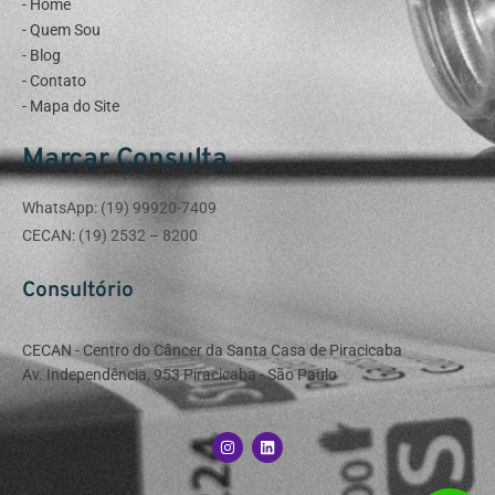
- Home
- Quem Sou
- Blog
- Contato
- Mapa do Site
Marcar Consulta
WhatsApp: (19) 99920-7409​
CECAN: (19) 2532 – 8200
Consultório
CECAN - Centro do Câncer da Santa Casa de Piracicaba
Av. Independência, 953 Piracicaba - São Paulo